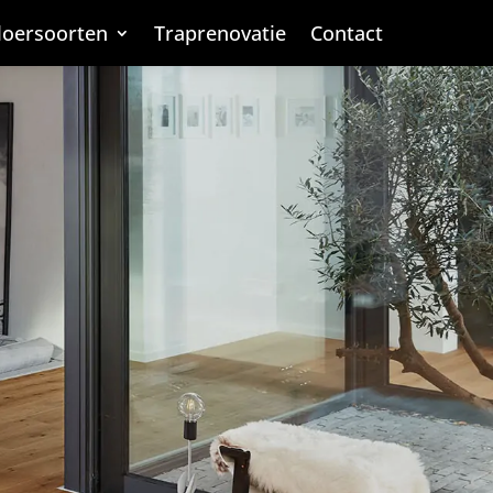
loersoorten
loersoorten
Traprenovatie
Traprenovatie
Contact
Contact