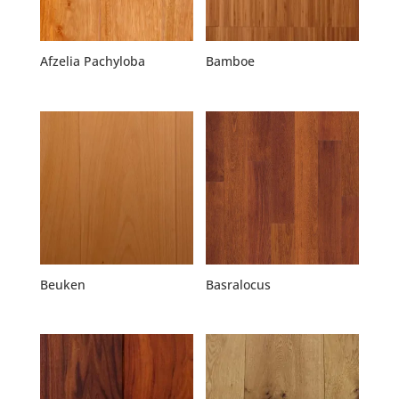
Afzelia Pachyloba
Bamboe
Beuken
Basralocus