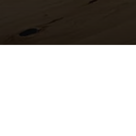
Viet Parket
Voor kwaliteit vloeren
Bij Viet Parket draait alles om vloeren. We zijn toegewij
hoogwaardige vloeroplossingen die passen bij uw stijl e
gespecialiseerd in het leggen van diverse vloersoorten,
laminaat. Onze focus ligt op nauwkeurig leggen, zodat u