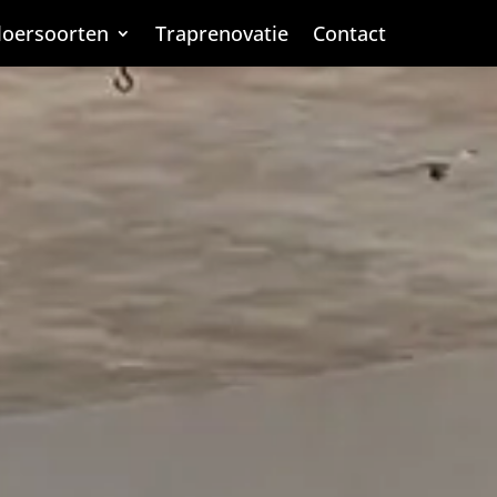
loersoorten
loersoorten
Traprenovatie
Traprenovatie
Contact
Contact