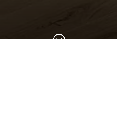
;
d aan het leveren van
n behoeften. We zijn
 waaronder parket, pvc en
 jarenlang kunt genieten