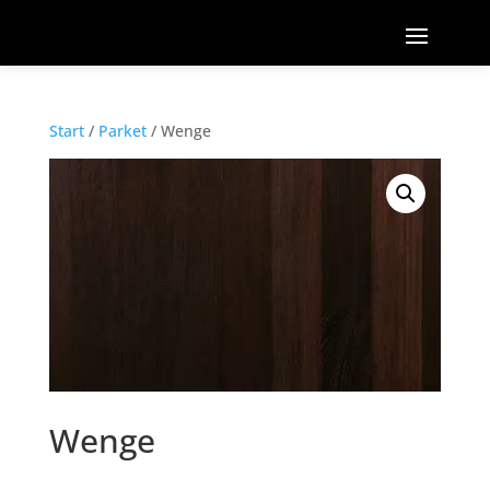
Start
/
Parket
/ Wenge
Wenge